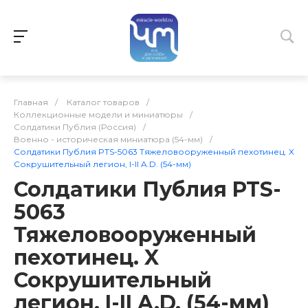
Главная
/
Каталог товаров
/
Коллекционные модели и миниатюры
/
Солдатики Публия (Россия)
/
Военно - историческая миниатюра (54-мм)
/
Солдатики Публия PTS-5063 Тяжеловооруженный пехотинец. X
Сокрушительный легион, I-II A.D. (54-мм)
Солдатики Публия PTS-
5063
Тяжеловооруженный
пехотинец. X
Сокрушительный
легион, I-II A.D. (54-мм)