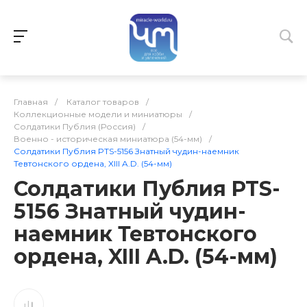
Главная
/
Каталог товаров
/
Коллекционные модели и миниатюры
/
Солдатики Публия (Россия)
/
Военно - историческая миниатюра (54-мм)
/
Солдатики Публия PTS-5156 Знатный чудин-наемник
Тевтонского ордена, XIII A.D. (54-мм)
Солдатики Публия PTS-
5156 Знатный чудин-
наемник Тевтонского
ордена, XIII A.D. (54-мм)