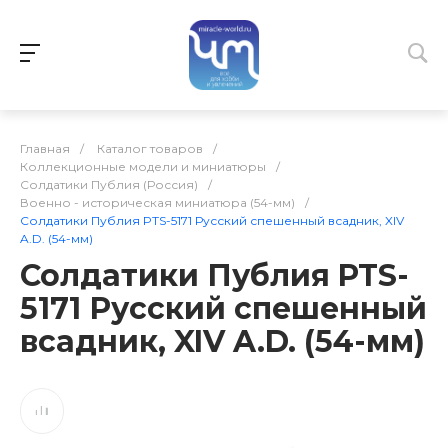
Главная
/
Каталог товаров
/
Коллекционные модели и миниатюры
/
Солдатики Публия (Россия)
/
Военно - историческая миниатюра (54-мм)
/
Солдатики Публия PTS-5171 Русский спешенный всадник, XIV
A.D. (54-мм)
Солдатики Публия PTS-
5171 Русский спешенный
всадник, XIV A.D. (54-мм)