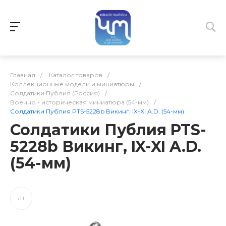
Главная
/
Каталог товаров
/
Коллекционные модели и миниатюры
/
Солдатики Публия (Россия)
/
Военно - историческая миниатюра (54-мм)
/
Солдатики Публия PTS-5228b Викинг, IX-XI A.D. (54-мм)
Солдатики Публия PTS-
5228b Викинг, IX-XI A.D.
(54-мм)