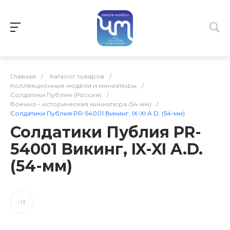
Главная
/
Каталог товаров
/
Коллекционные модели и миниатюры
/
Солдатики Публия (Россия)
/
Военно - историческая миниатюра (54-мм)
/
Солдатики Публия PR-54001 Викинг, IX-XI A.D. (54-мм)
Солдатики Публия PR-
54001 Викинг, IX-XI A.D.
(54-мм)