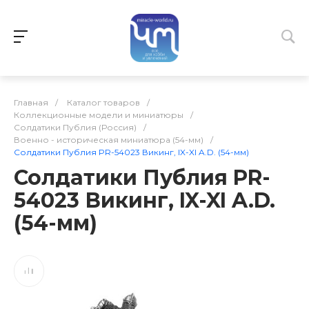
Главная
/
Каталог товаров
/
Коллекционные модели и миниатюры
/
Солдатики Публия (Россия)
/
Военно - историческая миниатюра (54-мм)
/
Солдатики Публия PR-54023 Викинг, IX-XI A.D. (54-мм)
Солдатики Публия PR-
54023 Викинг, IX-XI A.D.
(54-мм)