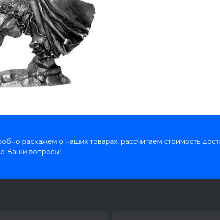
обно раскажем о наших товарах, рассчитаем стоимость дост
се Ваши вопросы!