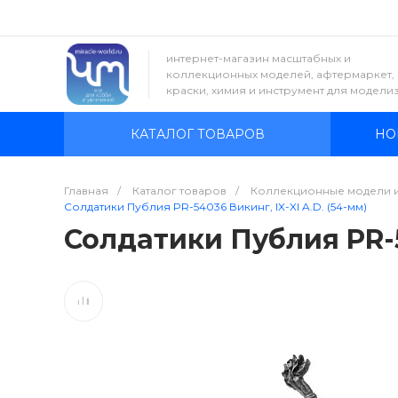
интернет-магазин масштабных и
коллекционных моделей, афтермаркет,
краски, химия и инструмент для модели
КАТАЛОГ ТОВАРОВ
НО
Главная
/
Каталог товаров
/
Коллекционные модели 
Солдатики Публия PR-54036 Викинг, IX-XI A.D. (54-мм)
Солдатики Публия PR-54