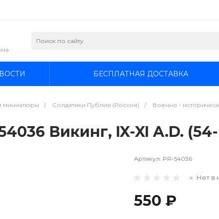
зма
ВОСТИ
БЕСПЛАТНАЯ ДОСТАВКА
и миниатюры
/
Солдатики Публия (Россия)
/
Военно - историческ
036 Викинг, IX-XI A.D. (54
Артикул:
PR-54036
Нет в 
550 ₽