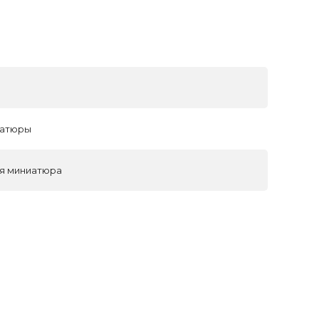
иатюры
ая миниатюра