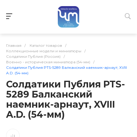
Главная
/
Каталог товаров
/
Коллекционные модели и миниатюры
/
Солдатики Публия (Россия)
/
Военно - историческая миниатюра (54-мм)
/
Солдатики Публия PTS-5289 Балканский наемник-арнаут, XVIII
A.D. (54-мм)
Солдатики Публия PTS-
5289 Балканский
наемник-арнаут, XVIII
A.D. (54-мм)