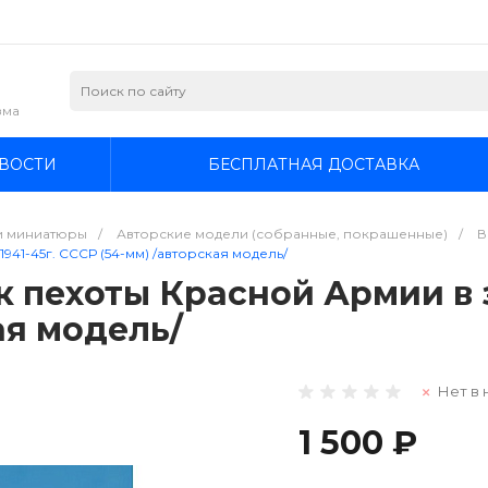
зма
ВОСТИ
БЕСПЛАТНАЯ ДОСТАВКА
и миниатюры
/
Авторские модели (собранные, покрашенные)
/
В
1941-45г. СССР (54-мм) /авторская модель/
 пехоты Красной Армии в зи
ая модель/
Нет в 
1 500 ₽