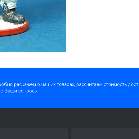
обно раскажем о наших товарах, рассчитаем стоимость дост
се Ваши вопросы!