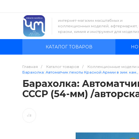
интернет-магазин масштабных и
коллекционных моделей, афтермаркет,
краски, химия и инструмент для модели
КАТАЛОГ ТОВАРОВ
НО
Главная
/
Каталог товаров
/
Коллекционные модели 
Барахолка: Автоматчик пехоты Красной Армии в зим. кам., 
Барахолка: Автоматчик
СССР (54-мм) /авторск