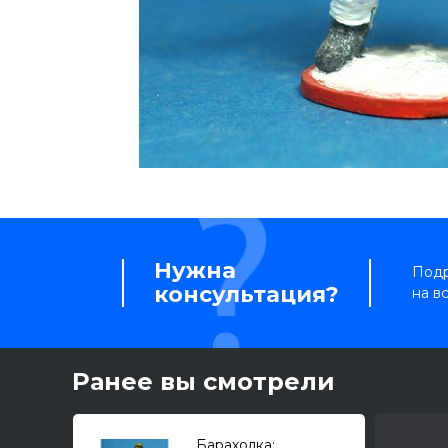
Нужна
Подр
консультация?
на в
Ранее вы смотрели
Барахолка: