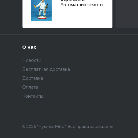
Автоматчик пехоты
Красной Армии в зим.
кам., 1941-45г. СССР
(54-мм) /авторская
модель/
О нас
Новости
Бесплатная доставка
Доставка
Оплата
Контакты
© 2026 "Чудный Мир", Все права защищены