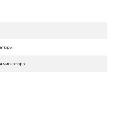
иатюры
ая миниатюра