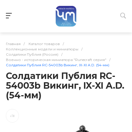
Главная
/
Каталог товаров
/
Коллекционные модели и миниатюры
/
Солдатики Публия (Россия)
/
Военно - историческая миниатюра "Runecraft серия"
/
Солдатики Публия RC-54003b Викинг, IX-XI A.D. (54-мм)
Солдатики Публия RC-
54003b Викинг, IX-XI A.D.
(54-мм)