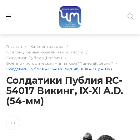
Главная
/
Каталог товаров
/
Коллекционные модели и миниатюры
/
Солдатики Публия (Россия)
/
Военно - историческая миниатюра "Runecraft серия"
/
Солдатики Публия RC-54017 Викинг, IX-XI A.D. (54-мм)
Солдатики Публия RC-
54017 Викинг, IX-XI A.D.
(54-мм)