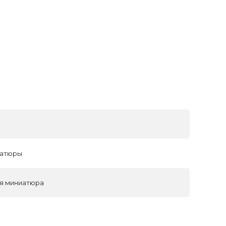
иатюры
ая миниатюра