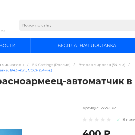
зма
ВОСТИ
БЕСПЛАТНАЯ ДОСТАВКА
и миниатюры
/
EK Castings (Россия)
/
Вторая мировая (54-мм)
/
е, 1943-45г., СССР (54мм.)
расноармеец-автоматчик в 
Артикул:
WW2-62
В нали
400 ₽