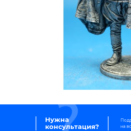
Нужна
Подр
консультация?
на в