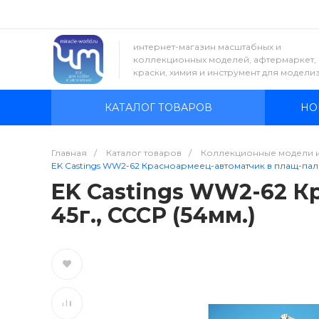
интернет-магазин масштабных и
коллекционных моделей, афтермаркет,
краски, химия и инструмент для модели
КАТАЛОГ ТОВАРОВ
НО
Главная
/
Каталог товаров
/
Коллекционные модели 
EK Castings WW2-62 Красноармеец-автоматчик в плащ-палатк
EK Castings WW2-62 К
45г., СССР (54мм.)