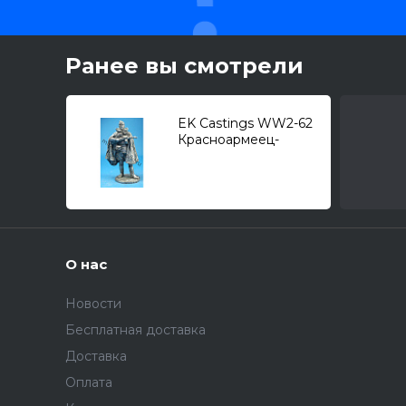
Ранее вы смотрели
EK Castings WW2-62
Красноармеец-
автоматчик в плащ-
палатке, 1943-45г.,
СССР (54мм.)
О нас
Новости
Бесплатная доставка
Доставка
Оплата