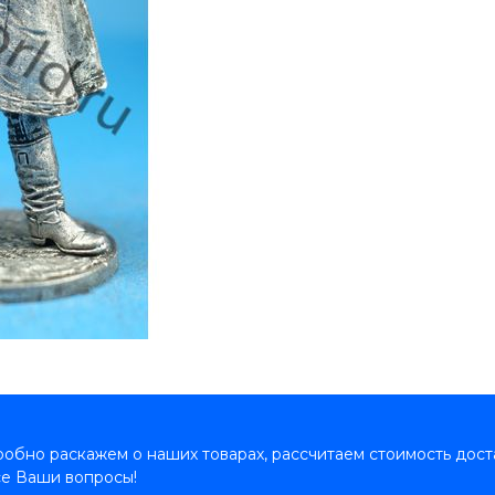
обно раскажем о наших товарах, рассчитаем стоимость дост
се Ваши вопросы!