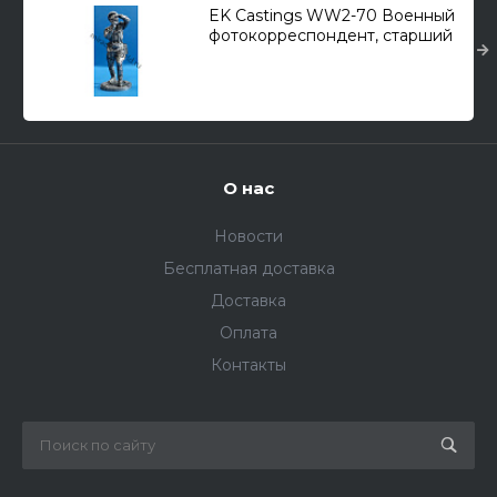
EK Castings WW2-70 Военный
фотокорреспондент, старший
лейтенант, 1943-45 гг. СССР
(54мм.)
О нас
Новости
Бесплатная доставка
Доставка
Оплата
Контакты