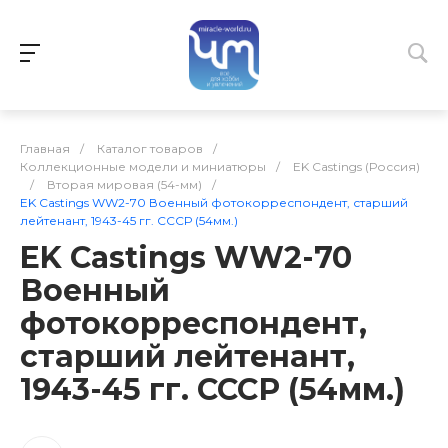
Главная
/
Каталог товаров
/
Коллекционные модели и миниатюры
/
EK Castings (Россия)
/
Вторая мировая (54-мм)
/
EK Castings WW2-70 Военный фотокорреспондент, старший
лейтенант, 1943-45 гг. СССР (54мм.)
EK Castings WW2-70
Военный
фотокорреспондент,
старший лейтенант,
1943-45 гг. СССР (54мм.)