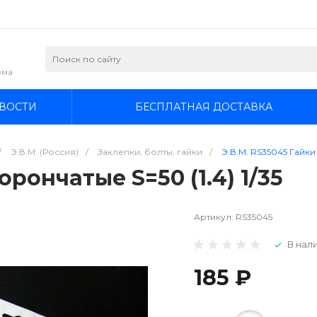
зма
ВОСТИ
БЕСПЛАТНАЯ ДОСТАВКА
/
Э.В.М. (Россия)
/
Заклепки, болты, гайки
/
Э.В.М. RS35045 Гайки 
орончатые S=50 (1.4) 1/35
Артикул:
RS35045
В нали
185 ₽