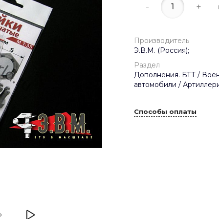
-
+
Производитель
Э.В.М. (Россия);
Раздел
Дополнения. БТТ / Вое
автомобили / Артиллери
Способы оплаты