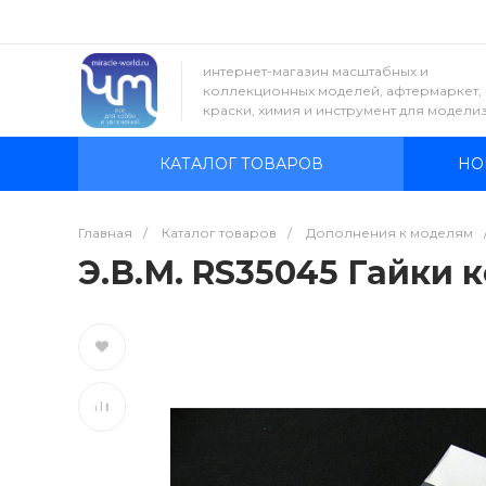
интернет-магазин масштабных и
коллекционных моделей, афтермаркет,
краски, химия и инструмент для модели
КАТАЛОГ ТОВАРОВ
НО
Главная
/
Каталог товаров
/
Дополнения к моделям
Э.В.М. RS35045 Гайки к