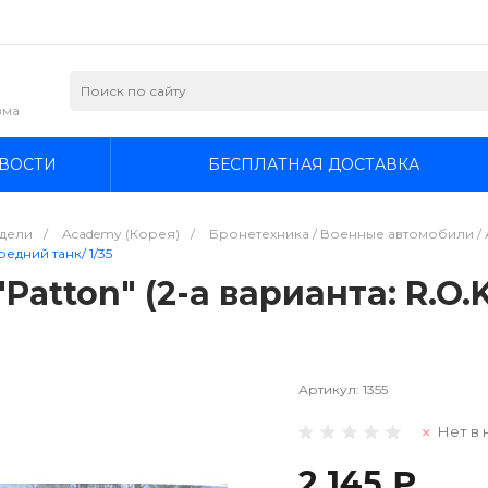
зма
ВОСТИ
БЕСПЛАТНАЯ ДОСТАВКА
дели
/
Academy (Корея)
/
Бронетехника / Военные автомобили / А
редний танк/ 1/35
atton" (2-а варианта: R.O.K
Артикул:
1355
Нет в 
2 145 ₽