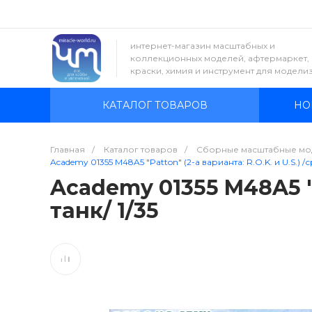
интернет-магазин масштабных и
коллекционных моделей, афтермаркет,
краски, химия и инструмент для модели
КАТАЛОГ ТОВАРОВ
НО
Главная
/
Каталог товаров
/
Сборные масштабные мо
Academy 01355 M48A5 "Patton" (2-а варианта: R.O.K. и U.S.) /с
Academy 01355 M48A5 "P
танк/ 1/35