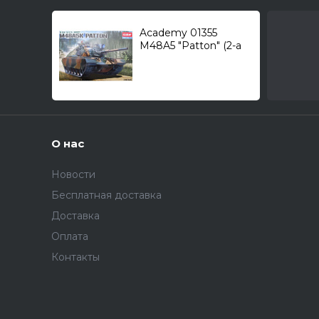
Academy 01355
M48A5 "Patton" (2-а
варианта: R.O.K. и
U.S.) /средний танк/
1/35
О нас
Новости
Бесплатная доставка
Доставка
Оплата
Контакты