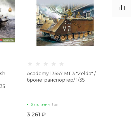
ish
Academy 13557 M113 "Zelda" /
бронетранспортер/ 1/35
/35
В наличии
1 шт
3 261 ₽