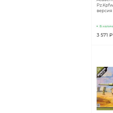
Pz.Kpfw
версия 
В налич
3 571 ₽