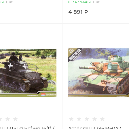
ии
1 шт
В наличии
1 шт
₽
4 891 ₽
 13313 Pz.Bef.wg.35(t) /
Academy 13296 M60A2