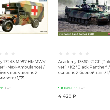
y 13243 M997 HMMWV
Academy 13560 K2GF (Pol
" (Maxi-Ambulance) /
ver.) / K2 "Black Panther" /
биль повышенной
основной боевой танк/ 1
мости/ 1/35
ии
1 шт
В наличии
1 шт
₽
4 420 ₽