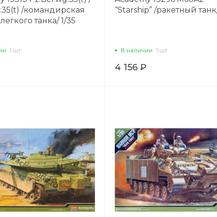
.35(t) /командирская
“Starship” /ракетный танк/
легкого танка/ 1/35
ии
1 шт
В наличии
1 шт
4 156 ₽