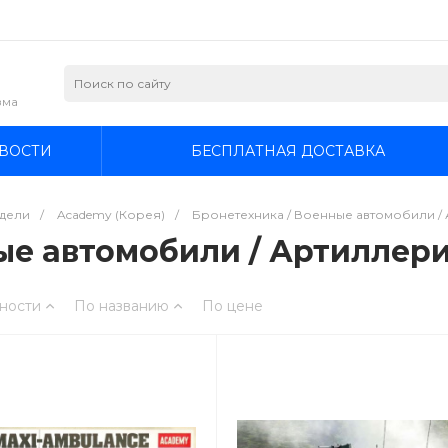
зма
ВОСТИ
БЕСПЛАТНАЯ ДОСТАВКА
дели
/
Academy (Корея)
/
Бронетехника / Военные автомобили / А
е автомобили / Артиллерия
ности
По названию
По цене