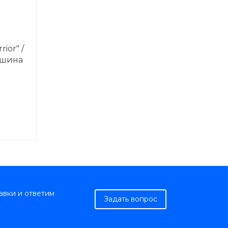
ior" /
машина
авки и ответим
Задать вопрос