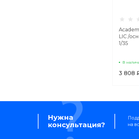
Academy
LIC /ос
1/35
В налич
3 808 
Нужна
Подр
консультация?
на в