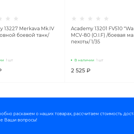
 13227 Merkava Mk.IV
Academy 13201 FV510 "Warr
новной боевой танк/
MCV-80 (O.I.F) /боевая 
пехоты/ 1/35
ии
1 шт
В наличии
1 шт
₽
2 525 ₽
обно раскажем о наших товарах, рассчитаем стоимость дост
се Ваши вопросы!