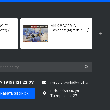
9 F.1
AMK 88008-A
ith) /
Самолет (М) тип 31Б /
 1/32
Самолет (М) тип 31БС
/истребитель -
перехватчик/ 1/48
7 (919) 121 22 07
miracle-world@mail.ru
г. Челябинск, ул.
казать звонок
Тимирязева, 27