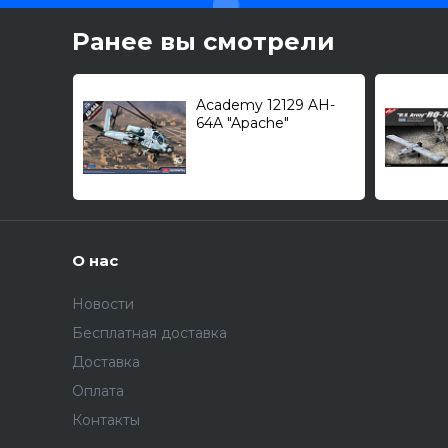
Ранее вы смотрели
Academy 12129 AH-
64A "Apache"
(McDonnell Douglas)
ANG "South Carolina" /
многоцелевой
вертолет/ 1/35
О нас
Новости
Бесплатная доставка
Доставка
Оплата
Контакты