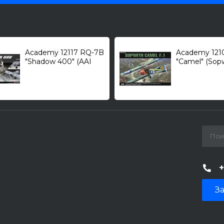
Academy 12117 RQ-7B
Academy 1210
"Shadow 400" (AAI
"Camel" (Sopw
Corporation) с 2-мя
истребитель/
операторами /
разведывательный
БПЛА/ 1/35
+
За