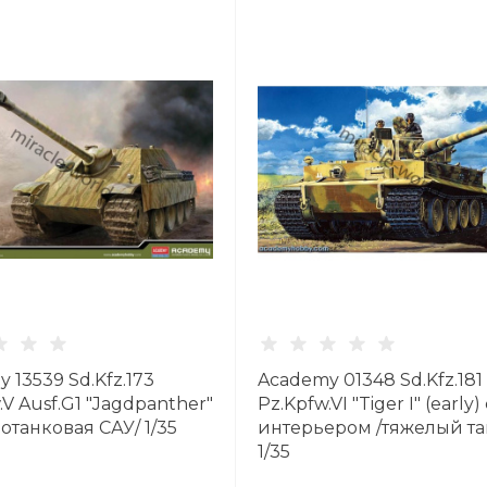
 13539 Sd.Kfz.173
Academy 01348 Sd.Kfz.181
.V Ausf.G1 "Jagdpanther"
Pz.Kpfw.VI "Tiger I" (early)
отанковая САУ/ 1/35
интерьером /тяжелый та
1/35