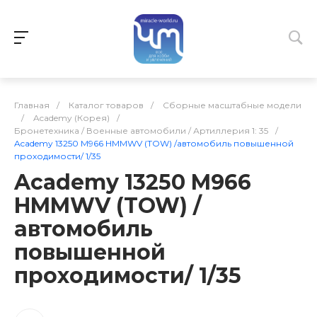
Главная
/
Каталог товаров
/
Сборные масштабные модели
/
Academy (Корея)
/
Бронетехника / Военные автомобили / Артиллерия 1: 35
/
Academy 13250 M966 HMMWV (TOW) /автомобиль повышенной
проходимости/ 1/35
Academy 13250 M966
HMMWV (TOW) /
автомобиль
повышенной
проходимости/ 1/35