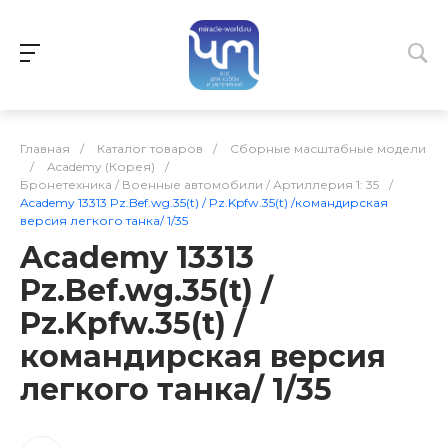
Главная
/
Каталог товаров
/
Сборные масштабные модели
/
Academy (Корея)
/
Бронетехника / Военные автомобили / Артиллерия 1: 35
/
Academy 13313 Pz.Bef.wg.35(t) / Pz.Kpfw.35(t) /командирская
версия легкого танка/ 1/35
Academy 13313
Pz.Bef.wg.35(t) /
Pz.Kpfw.35(t) /
командирская версия
легкого танка/ 1/35