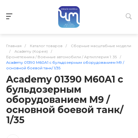
Главная
/
Каталог товаров
/
Сборные масштабные модели
/
Academy (Корея)
/
Бронетехника / Военные автомобили / Артиллерия 1: 35
/
Academy 01390 M60A1 с бульдозерным оборудованием M9 /
основной боевой танк/ 1/35
Academy 01390 M60A1 с
бульдозерным
оборудованием M9 /
основной боевой танк/
1/35