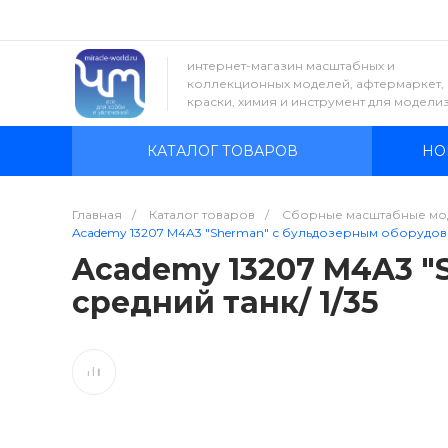
интернет-магазин масштабных и
коллекционных моделей, афтермаркет,
краски, химия и инструмент для модели
КАТАЛОГ ТОВАРОВ
НО
Главная
/
Каталог товаров
/
Сборные масштабные мо
Academy 13207 M4A3 "Sherman" с бульдозерным оборудован
Academy 13207 M4A3 "
средний танк/ 1/35