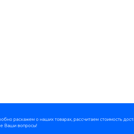
обно раскажем о наших товарах, рассчитаем стоимость дост
се Ваши вопросы!