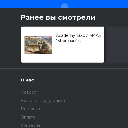
Ранее вы смотрели
Academy 13207 M4A3
"Sherman" с
бульдозерным
оборудованием M1 /
средний танк/ 1/35
О нас
Новости
Бесплатная доставка
Доставка
Оплата
Контакты