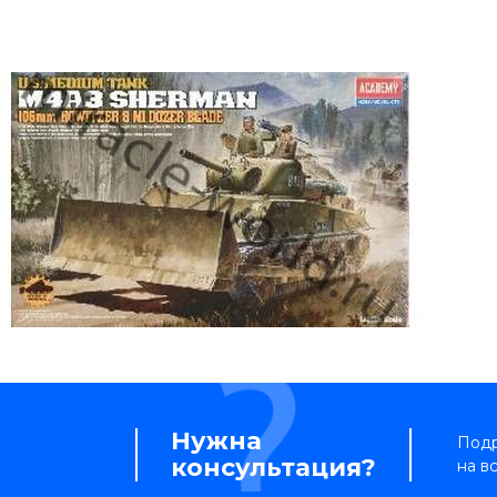
Нужна
Подр
консультация?
на в