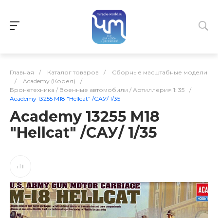
Главная
/
Каталог товаров
/
Сборные масштабные модели
/
Academy (Корея)
/
Бронетехника / Военные автомобили / Артиллерия 1: 35
/
Academy 13255 M18 "Hellcat" /САУ/ 1/35
Academy 13255 M18
"Hellcat" /САУ/ 1/35