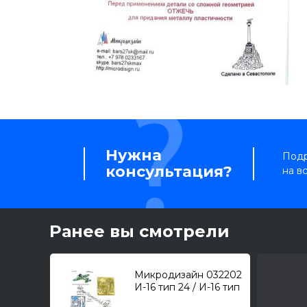
Нужна
Подр
консультация?
на в
Ранее вы смотрели
Микродизайн 032202
И-16 тип 24 / И-16 тип
28 (ICM) /интерьер,