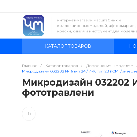
интернет-магазин масштабных и
коллекционных моделей, афтермаркет,
краски, химия и инструмент для модели
КАТАЛОГ ТОВАРОВ
НО
Главная
/
Каталог товаров
/
Дополнения к моделям
Микродизайн 032202 И-16 тип 24 / И-16 тип 28 (ICM) /инте
Микродизайн 032202 И-1
фототравлени