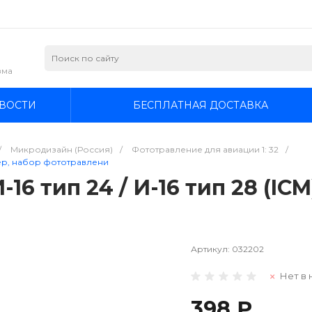
зма
ВОСТИ
БЕСПЛАТНАЯ ДОСТАВКА
/
Микродизайн (Россия)
/
Фототравление для авиации 1: 32
/
рьер, набор фототравлени
6 тип 24 / И-16 тип 28 (IC
Артикул:
032202
Нет в 
398 ₽