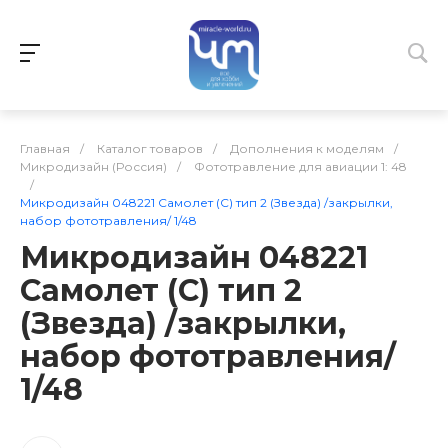
Главная
/
Каталог товаров
/
Дополнения к моделям
/
Микродизайн (Россия)
/
Фототравление для авиации 1: 48
/
Микродизайн 048221 Самолет (С) тип 2 (Звезда) /закрылки,
набор фототравления/ 1/48
Микродизайн 048221
Самолет (С) тип 2
(Звезда) /закрылки,
набор фототравления/
1/48