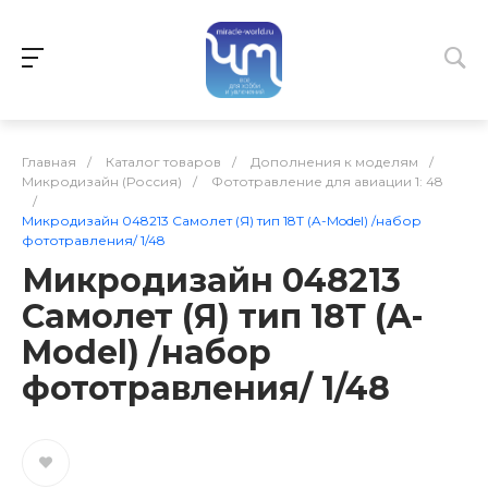
Главная
/
Каталог товаров
/
Дополнения к моделям
/
Микродизайн (Россия)
/
Фототравление для авиации 1: 48
/
Микродизайн 048213 Самолет (Я) тип 18Т (A-Model) /набор
фототравления/ 1/48
Микродизайн 048213
Самолет (Я) тип 18Т (A-
Model) /набор
фототравления/ 1/48