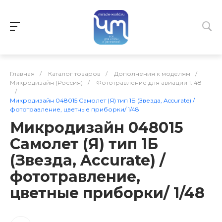
Главная
/
Каталог товаров
/
Дополнения к моделям
/
Микродизайн (Россия)
/
Фототравление для авиации 1: 48
/
Микродизайн 048015 Самолет (Я) тип 1Б (Звезда, Accurate) /
фототравление, цветные приборки/ 1/48
Микродизайн 048015
Самолет (Я) тип 1Б
(Звезда, Accurate) /
фототравление,
цветные приборки/ 1/48