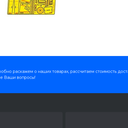
обно раскажем о наших товарах, рассчитаем стоимость дост
се Ваши вопросы!