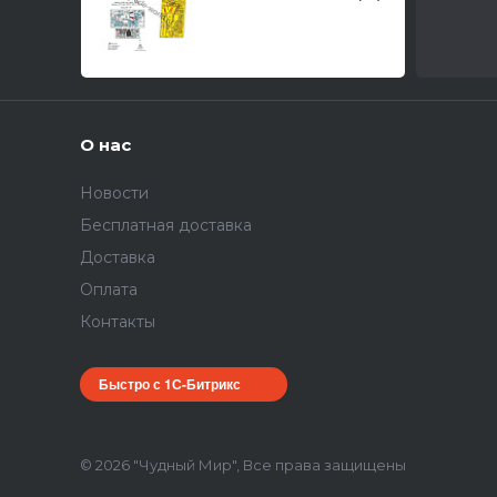
тип 3 (ICM, ARK,
Trumpeter) /
фототравление,
цветные приборки/
1/48
О нас
Новости
Бесплатная доставка
Доставка
Оплата
Контакты
Быстро с 1С-Битрикс
© 2026 "Чудный Мир", Все права защищены