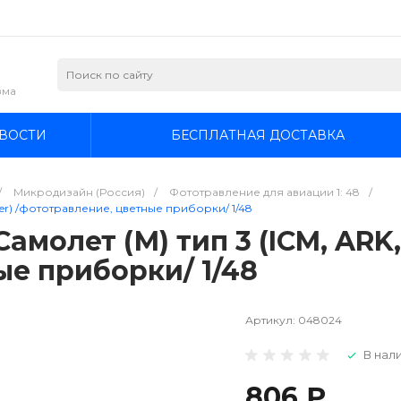
зма
ВОСТИ
БЕСПЛАТНАЯ ДОСТАВКА
/
Микродизайн (Россия)
/
Фототравление для авиации 1: 48
/
er) /фототравление, цветные приборки/ 1/48
молет (М) тип 3 (ICM, ARK,
ые приборки/ 1/48
Артикул:
048024
В нали
806 ₽