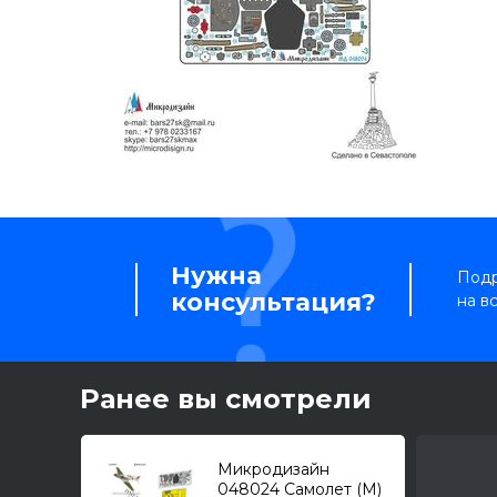
Нужна
Подр
консультация?
на в
Ранее вы смотрели
Микродизайн
048024 Самолет (М)