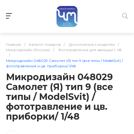
Главная
/
Каталог товаров
/
Дополнения к моделям
/
Микродизайн (Россия)
/
Фототравление для авиации 1: 48
/
Микродизайн 048029 Самолет (Я) тип 9 (все типы / ModelSvit) /
фототравление и цв. приборки/ 1/48
Микродизайн 048029
Самолет (Я) тип 9 (все
типы / ModelSvit) /
фототравление и цв.
приборки/ 1/48