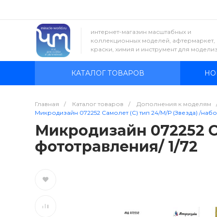
интернет-магазин масштабных и
коллекционных моделей, афтермаркет,
краски, химия и инструмент для модели
КАТАЛОГ ТОВАРОВ
НО
Главная
/
Каталог товаров
/
Дополнения к моделям
Микродизайн 072252 Самолет (С) тип 24/М/Р (Звезда) /наб
Микродизайн 072252 Са
фототравления/ 1/72