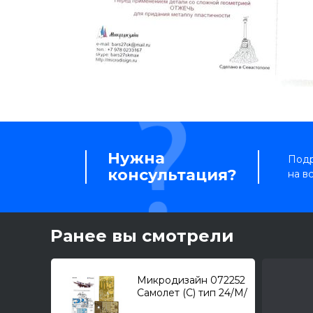
Нужна
Подр
консультация?
на в
Ранее вы смотрели
Микродизайн 072252
Самолет (С) тип 24/М/
Р (Звезда) /набор