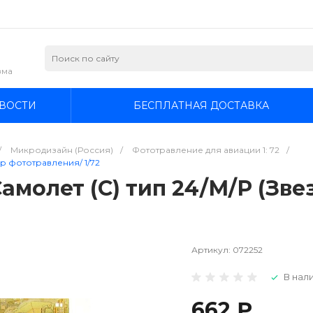
зма
ВОСТИ
БЕСПЛАТНАЯ ДОСТАВКА
/
Микродизайн (Россия)
/
Фототравление для авиации 1: 72
/
ор фототравления/ 1/72
молет (С) тип 24/М/Р (Зве
Артикул:
072252
В нали
662 ₽