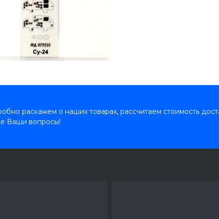
обно раскажем о наших товарах, рассчитаем стоимость дост
се Ваши вопросы!