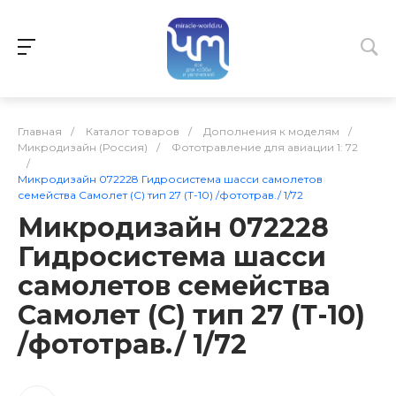
Главная
/
Каталог товаров
/
Дополнения к моделям
/
Микродизайн (Россия)
/
Фототравление для авиации 1: 72
/
Микродизайн 072228 Гидросистема шасси самолетов
семейства Самолет (С) тип 27 (Т-10) /фототрав./ 1/72
Микродизайн 072228
Гидросистема шасси
самолетов семейства
Самолет (С) тип 27 (Т-10)
/фототрав./ 1/72