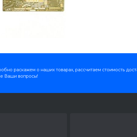
обно раскажем о наших товарах, рассчитаем стоимость дост
се Ваши вопросы!