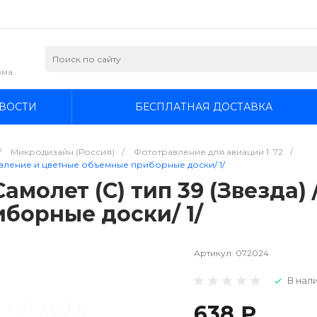
зма
ВОСТИ
БЕСПЛАТНАЯ ДОСТАВКА
/
Микродизайн (Россия)
/
Фототравление для авиации 1: 72
/
авление и цветные объемные приборные доски/ 1/
молет (С) тип 39 (Звезда)
борные доски/ 1/
Артикул:
072024
В нали
638 ₽