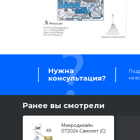
Нужна
Подр
консультация?
на в
Ранее вы смотрели
Микродизайн
072024 Самолет (С)
тип 39 (Звезда) /