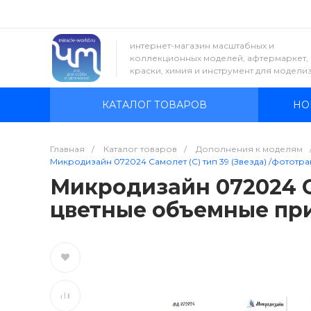
интернет-магазин масштабных и
коллекционных моделей, афтермаркет,
краски, химия и инструмент для модели
КАТАЛОГ ТОВАРОВ
НО
Главная
/
Каталог товаров
/
Дополнения к моделям
Микродизайн 072024 Самолет (С) тип 39 (Звезда) /фототр
Микродизайн 072024 Са
цветные объемные при