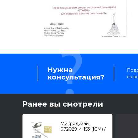
Нужна
Подр
консультация?
на в
Ранее вы смотрели
Микродизайн
072029 И-153 (ICM) /
фототравление и