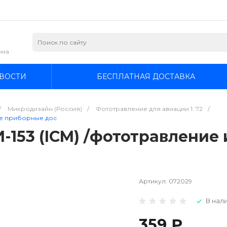
зма
ВОСТИ
БЕСПЛАТНАЯ ДОСТАВКА
/
Микродизайн (Россия)
/
Фототравление для авиации 1: 72
/
ые приборные дос
-153 (ICM) /фототравление
Артикул:
072029
В нали
359 ₽