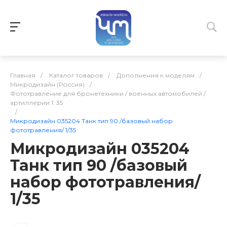
Главная
/
Каталог товаров
/
Дополнения к моделям
/
Микродизайн (Россия)
/
Фототравление для бронетехники / военных автомобилей /
артиллерии 1: 35
/
Микродизайн 035204 Танк тип 90 /базовый набор
фототравления/ 1/35
Микродизайн 035204
Танк тип 90 /базовый
набор фототравления/
1/35