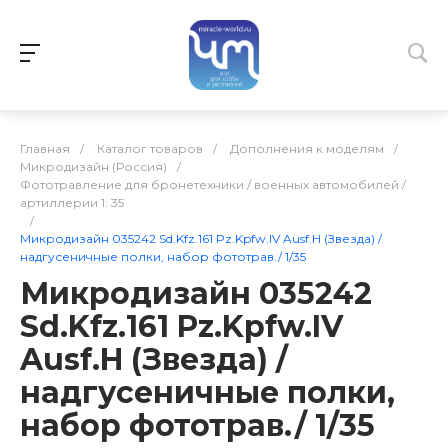
Главная
/
Каталог товаров
/
Дополнения к моделям
/
Микродизайн (Россия)
/
Фототравление для бронетехники / военных автомобилей /
артиллерии 1: 35
/
Микродизайн 035242 Sd.Kfz.161 Pz.Kpfw.IV Ausf.H (Звезда) /
надгусеничные полки, набор фототрав./ 1/35
Микродизайн 035242
Sd.Kfz.161 Pz.Kpfw.IV
Ausf.H (Звезда) /
надгусеничные полки,
набор фототрав./ 1/35