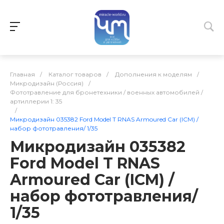
Главная
/
Каталог товаров
/
Дополнения к моделям
/
Микродизайн (Россия)
/
Фототравление для бронетехники / военных автомобилей /
артиллерии 1: 35
/
Микродизайн 035382 Ford Model T RNAS Armoured Car (ICM) /
набор фототравления/ 1/35
Микродизайн 035382
Ford Model T RNAS
Armoured Car (ICM) /
набор фототравления/
1/35