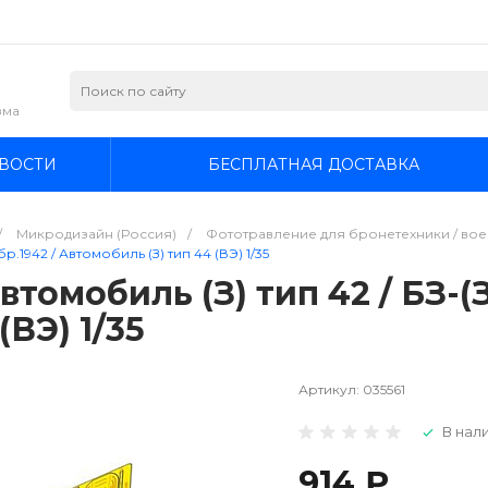
зма
ВОСТИ
БЕСПЛАТНАЯ ДОСТАВКА
/
Микродизайн (Россия)
/
Фототравление для бронетехники / воен
р.1942 / Автомобиль (З) тип 44 (ВЭ) 1/35
омобиль (З) тип 42 / БЗ-(З)
(ВЭ) 1/35
Артикул:
035561
В нали
914 ₽