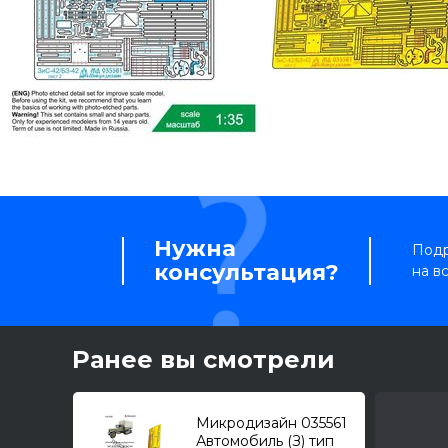
Нужна
Подр
консультация?
на в
Ранее вы смотрели
Микродизайн 035561
Автомобиль (З) тип