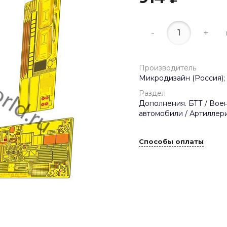
-
+
Производитель
Микродизайн (Россия);
Раздел
Дополнения. БТТ / Вое
автомобили / Артиллери
Способы оплаты