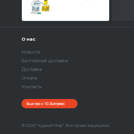
42 / БЗ-(З) тип 5В
обр.1942 /
Автомобиль (З) тип
44 (ВЭ) 1/35
О нас
Новости
Бесплатная доставка
Доставка
Оплата
Контакты
Быстро с 1С-Битрикс
© 2026 "Чудный Мир", Все права защищены