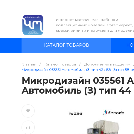
интернет-магазин масштабных и
коллекционных моделей, афтермаркет,
краски, химия и инструмент для модели
КАТАЛОГ ТОВАРОВ
НО
Главная
/
Каталог товаров
/
Дополнения к моделям
Микродизайн 035561 Автомобиль (З) тип 42 / БЗ-(З) тип 5В об
Микродизайн 035561 Авт
Автомобиль (З) тип 44 