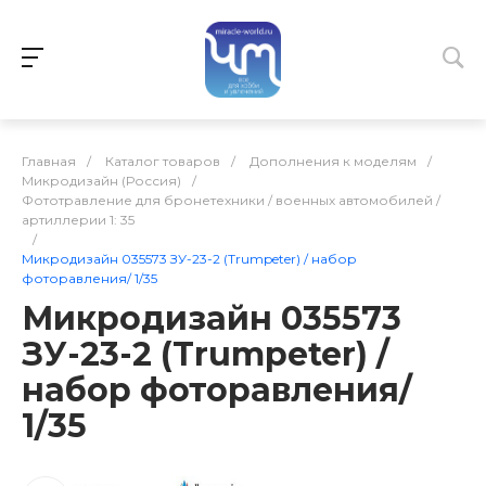
Главная
/
Каталог товаров
/
Дополнения к моделям
/
Микродизайн (Россия)
/
Фототравление для бронетехники / военных автомобилей /
артиллерии 1: 35
/
Микродизайн 035573 ЗУ-23-2 (Trumpeter) / набор
фоторавления/ 1/35
Микродизайн 035573
ЗУ-23-2 (Trumpeter) /
набор фоторавления/
1/35