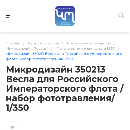
Главная
/
Каталог товаров
/
Дополнения к моделям
/
Микродизайн (Россия)
/
Фототравление для флота 1:350
/
Микродизайн 350213 Весла для Российского Императорского
флота /набор фототравления/ 1/350
Микродизайн 350213
Весла для Российского
Императорского флота /
набор фототравления/
1/350