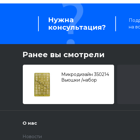
Нужна
Подр
консультация?
на в
Ранее вы смотрели
Микродизайн 350214
Вьюшки /набор
фототравления/ 1/350
О нас
Новости