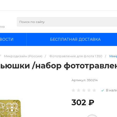
зма
ВОСТИ
БЕСПЛАТНАЯ ДОСТАВКА
/
Микродизайн (Россия)
/
Фототравление для флота 1:350
/
Микр
ьюшки /набор фототравлен
Артикул:
350214
В нали
302 ₽