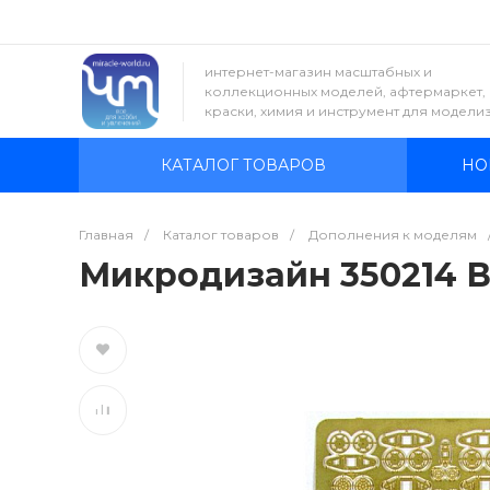
интернет-магазин масштабных и
коллекционных моделей, афтермаркет,
краски, химия и инструмент для модели
КАТАЛОГ ТОВАРОВ
НО
Главная
/
Каталог товаров
/
Дополнения к моделям
Микродизайн 350214 В