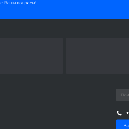
се Ваши вопросы!
+
За