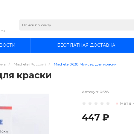
зма
ВОСТИ
БЕСПЛАТНАЯ ДОСТАВКА
зма
/
Machete (Россия)
/
Machete 0638 Миксер для краски
для краски
Артикул:
0638
Нет в 
447 ₽