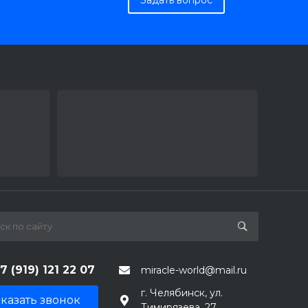
7 (919) 121 22 07
miracle-world@mail.ru
г. Челябинск, ул.
казать звонок
Тимирязева, 27