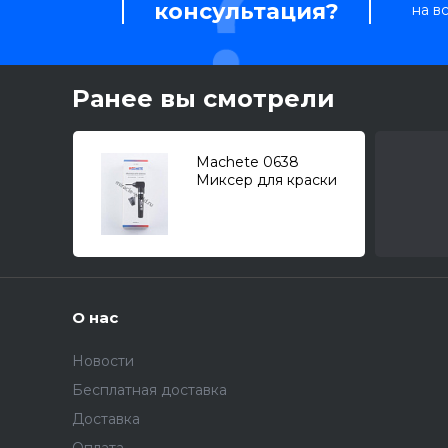
консультация?
на в
Ранее вы смотрели
Machete 0638
Миксер для краски
О нас
Новости
Бесплатная доставка
Доставка