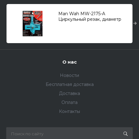
Man Wah MW-2175-A
Циркульный резак, диаметр
реза от 1,5 до100мм. (цвет
синий)
О нас
Новости
Бесплатная доставка
Доставка
Оплата
Контакты