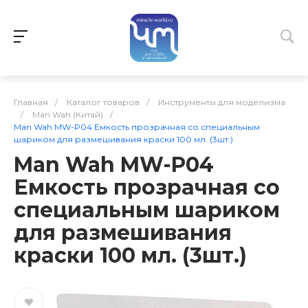
Главная
/
Каталог товаров
/
Инструменты для моделизма
/
Man Wah (Китай)
/
Man Wah MW-P04 Емкость прозрачная со специальным
шариком для размешивания краски 100 мл. (3шт.)
Man Wah MW-P04
Емкость прозрачная со
специальным шариком
для размешивания
краски 100 мл. (3шт.)