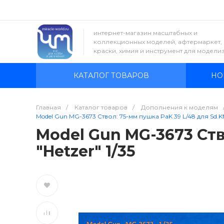
интернет-магазин масштабных и
коллекционных моделей, афтермаркет,
краски, химия и инструмент для модели
КАТАЛОГ ТОВАРОВ
НО
Главная
/
Каталог товаров
/
Дополнения к моделям
Model Gun MG-3673 Ствол: 75-мм пушка PaK 39 L/48 для Sd.Kfz.
Model Gun MG-3673 Ство
"Hetzer" 1/35