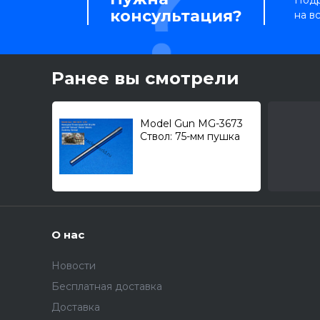
Подр
консультация?
на в
Ранее вы смотрели
Model Gun MG-3673
Ствол: 75-мм пушка
PaK 39 L/48 для
Sd.Kfz.138/2 "Hetzer"
1/35
О нас
Новости
Бесплатная доставка
Доставка