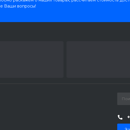
обно раскажем о наших товарах, рассчитаем стоимость дост
се Ваши вопросы!
+
За