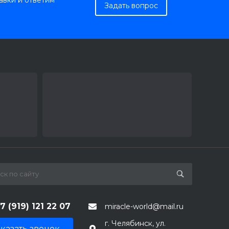
авки и ответим
Задать вопрос
7 (919) 121 22 07
miracle-world@mail.ru
г. Челябинск, ул.
казать звонок