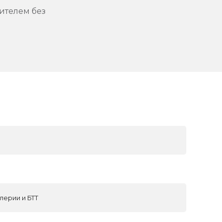
ителем без
лерии и БТТ