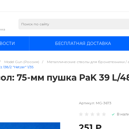
зма
ВОСТИ
БЕСПЛАТНАЯ ДОСТАВКА
/
Model Gun (Россия)
/
Металлические стволы для бронетехники / а
138/2 "Hetzer" 1/35
л: 75-мм пушка PaK 39 L/48
Артикул:
MG-3673
В нали
251 ₽