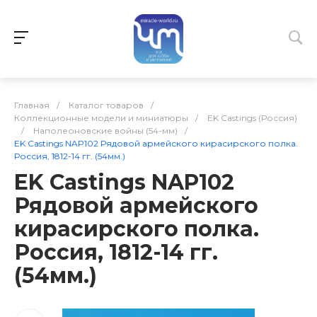
Главная
/
Каталог товаров
/
Коллекционные модели и миниатюры
/
EK Castings (Россия)
/
Наполеоновские войны (54-мм)
/
EK Castings NAP102 Рядовой армейского кирасирского полка.
Россия, 1812-14 гг. (54мм.)
EK Castings NAP102
Рядовой армейского
кирасирского полка.
Россия, 1812-14 гг.
(54мм.)