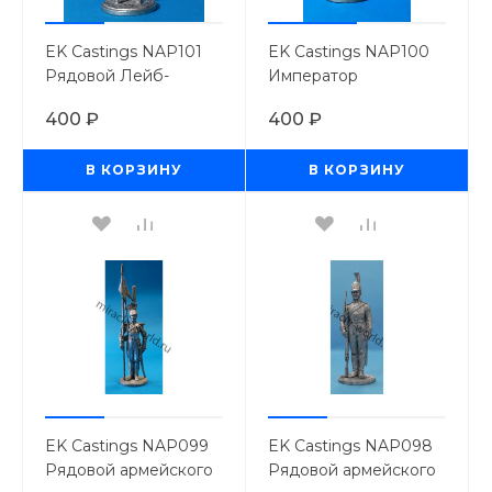
EK Castings NAP101
EK Castings NAP100
Рядовой Лейб-
Император
кирасирского полка.
Александр I. Россия,
400 ₽
400 ₽
Россия, 1810-11 гг.
1812 год (54мм.)
(54мм.)
В КОРЗИНУ
В КОРЗИНУ
EK Castings NAP099
EK Castings NAP098
Рядовой армейского
Рядовой армейского