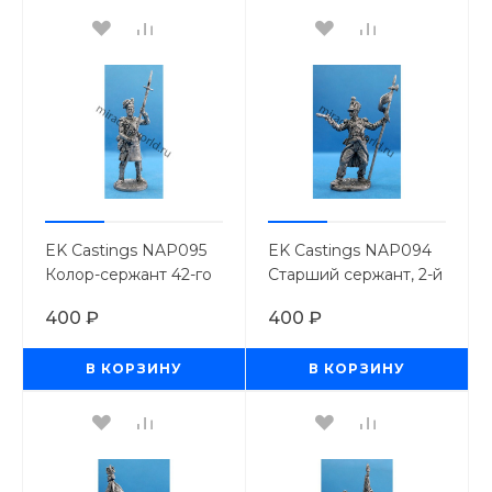
EK Castings NAP095
EK Castings NAP094
Колор-сержант 42-го
Старший сержант, 2-й
Королев.
орлоносец линейного
400 ₽
400 ₽
Хайлэндского полка.
полка. Франция, 1812-
Великобритания
15 гг. (54мм.)
В КОРЗИНУ
В КОРЗИНУ
1806-15г. (54мм.)