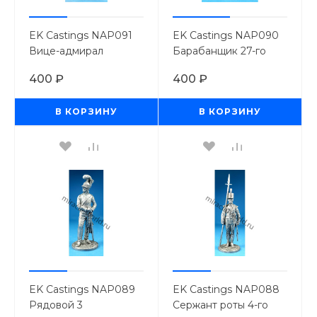
EK Castings NAP091
EK Castings NAP090
Вице-адмирал
Барабанщик 27-го
Горацио Нельсон.
Иннискиллингского пех.
400 ₽
400 ₽
Великобритания,
полка. Великобритания
1805 г. (54мм.)
1808-13 г. (54мм.)
В КОРЗИНУ
В КОРЗИНУ
EK Castings NAP089
EK Castings NAP088
Рядовой 3
Сержант роты 4-го