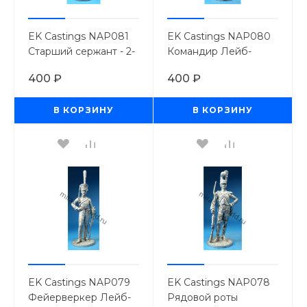
EK Castings NAP081
EK Castings NAP080
Старший сержант - 2-
Командир Лейб-
й орлоносец 7-го
гвардии Казачьего
400 ₽
400 ₽
легкого полка.
полка, граф Орлов-
Франция, 1809 г.
Денисов. Россия, 1813
В КОРЗИНУ
В КОРЗИНУ
(54мм.)
г (54мм.)
EK Castings NAP079
EK Castings NAP078
Фейерверкер Лейб-
Рядовой роты