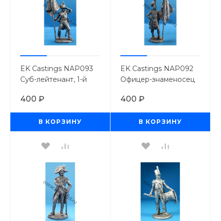
EK Castings NAP093
EK Castings NAP092
Суб-лейтенант, 1-й
Офицер-знаменосец
орлоносец линейного
42-го
400 ₽
400 ₽
полка. Франция, 1812-
Кор.Хайлэндского
15 гг. (54мм.)
полка.
В КОРЗИНУ
В КОРЗИНУ
Великобритания,
1806-15г. (54мм.)