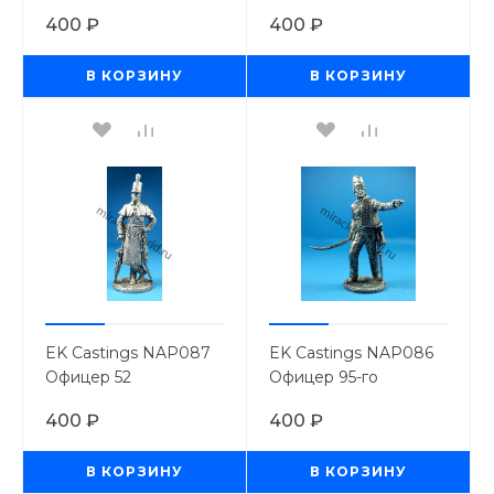
драгунского
Собственного полка
400 ₽
400 ₽
Собственного полка
Короля.
Короля.
Великобритания,1802-
В КОРЗИНУ
В КОРЗИНУ
Великобритания, 1812
06 гг. (54мм.)
г. (54мм.)
EK Castings NAP087
EK Castings NAP086
Офицер 52
Офицер 95-го
Оксфордширского
стрелкового полка.
400 ₽
400 ₽
полка Легкой пехоты.
Великобритания,
Великобритания,
1810-15 гг. (54мм.)
В КОРЗИНУ
В КОРЗИНУ
1812-15 г. (54мм.)