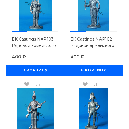
EK Castings NAP103
EK Castings NAP102
Рядовой армейского
Рядовой армейского
конно-егерского
кирасирского полка.
400 ₽
400 ₽
полка, 1812-14 гг.
Россия, 1812-14 гг.
(54мм.)
(54мм.)
В КОРЗИНУ
В КОРЗИНУ