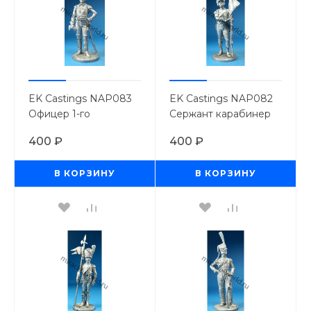
EK Castings NAP083
EK Castings NAP082
Офицер 1-го
Сержант карабинер
Карабинерного
8-го легкого полка с
400 ₽
400 ₽
полка. Франция, 1810-
ротным фаньоном.
1815г. (54мм.)
Франция, 1809-1812г.
В КОРЗИНУ
В КОРЗИНУ
(54м