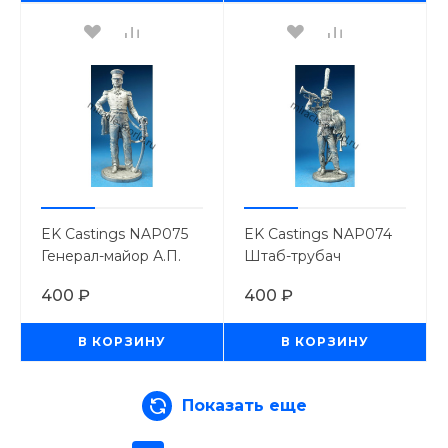
EK Castings NAP075
EK Castings NAP074
Генерал-майор А.П.
Штаб-трубач
Ермолов. Россия, 1812
Сумского гусарского
400 ₽
400 ₽
г. (54мм.)
полка. Россия, 1810-14
г. (54мм.)
В КОРЗИНУ
В КОРЗИНУ
Показать еще