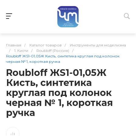
Главная
/
Каталог товаров
/
Инструменты для моделизма
/
1. Кисти
/
Roubloff (Россия)
/
Roubloff ЖS1-01,05Ж Кисть, синтетика круглая под колонок
черная № 1, короткая ручка
Roubloff ЖS1-01,05Ж
Кисть, синтетика
круглая под колонок
черная № 1, короткая
ручка