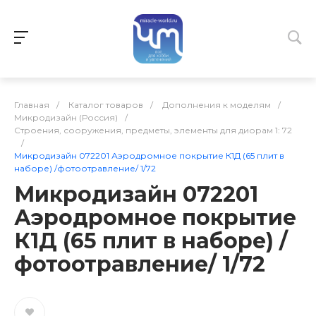
Главная
/
Каталог товаров
/
Дополнения к моделям
/
Микродизайн (Россия)
/
Строения, сооружения, предметы, элементы для диорам 1: 72
/
Микродизайн 072201 Аэродромное покрытие К1Д (65 плит в
наборе) /фотоотравление/ 1/72
Микродизайн 072201
Аэродромное покрытие
К1Д (65 плит в наборе) /
фотоотравление/ 1/72