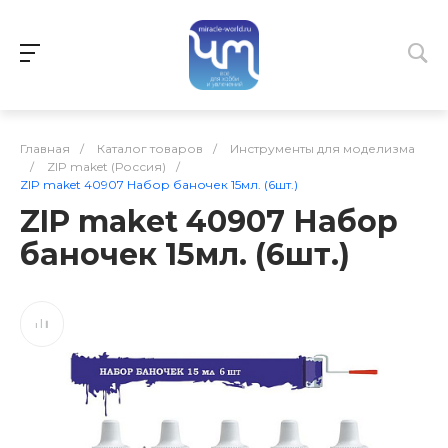
Главная
/
Каталог товаров
/
Инструменты для моделизма
/
ZIP maket (Россия)
/
ZIP maket 40907 Набор баночек 15мл. (6шт.)
ZIP maket 40907 Набор
баночек 15мл. (6шт.)