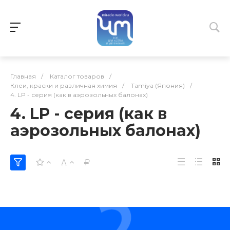
Главная
/
Каталог товаров
/
Клеи, краски и различная химия
/
Tamiya (Япония)
/
4. LP - серия (как в аэрозольных балонах)
4. LP - серия (как в
аэрозольных балонах)