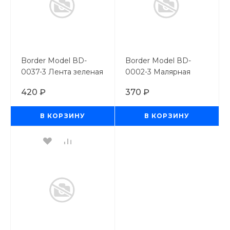
Border Model ВD-
Border Model ВD-
0037-3 Лента зеленая
0002-3 Малярная
прозрачная с жестким
лента для неровных
420 ₽
370 ₽
краем 3мм
поверхностей 3 мм
В КОРЗИНУ
В КОРЗИНУ