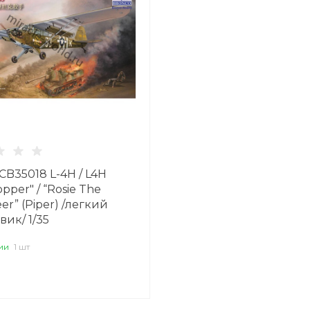
CB35018 L-4H / L4H
pper" / “Rosie The
er” (Piper) /легкий
ик/ 1/35
ии
1 шт