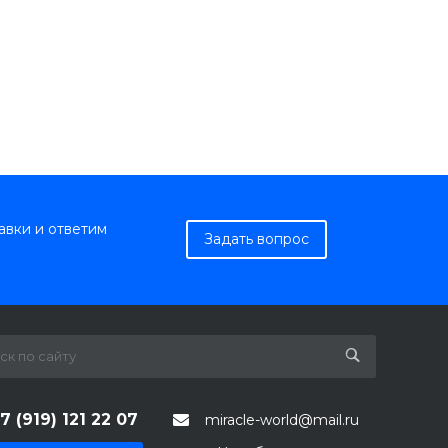
авки и ответим
Задать вопрос
7 (919) 121 22 07
miracle-world@mail.ru