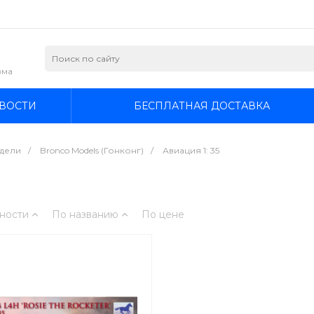
зма
ВОСТИ
БЕСПЛАТНАЯ ДОСТАВКА
дели
/
Bronco Models (Гонконг)
/
Авиация 1: 35
ности
По названию
По цене